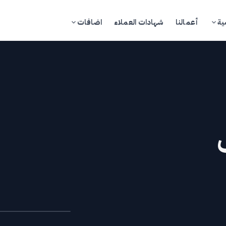
ية
أعمالنا
شهادات العملاء
اضافات
تسجيل الدخول
ادخل إلى بوابة العملاء
مدونة
تجر
خدمات
كاديمية