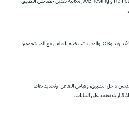
حول سرعة التطبيق وأوقات التحميل. بينما توفر Remote Config و A/B Testing إمكانية تعديل خصائص التطبيق
.
تمكنك هذه الخدمة من ارسال اشعارات للمستخدمين عبر الأندرويد وiOS والويب. تستخدم للتفاعل مع المستخدمين
مين داخل التطبيق، وقياس التفاعل، وتحديد نقاط