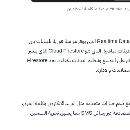
ورين
تقدم Firebase نوعين من قواعد البيانات. الاول هو Realtime Database الذي يوفر مزامنة فورية للبيانات بين
المستخدمين ويعمل بشكل مثالي للتطبيقات التي تحتاج تحديثات مباشرة. الثاني هو Cloud Firestore الذي يتميز
ببنية مرنة تعتمد على المستندات والمجموعات، مع قدرة اكبر على التوسع وتنظيم البيانات بكفاءة. يعد Firestore
علامات والادارة.
دخول مع دعم خيارات متعددة مثل البريد الالكتروني وكلمة المرور،
وحسابات جوجل وفيسبوك وغيرها عبر OAuth. كما تدعم المصادقة عبر رسائل SMS مما يسهل تجربة التسجيل