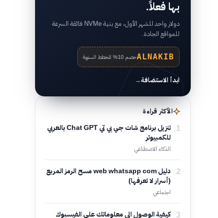
بها فعلاً.
دولار واحد للشهر الأول، مع بنية NVMe فائقة السرعة
للمواقع الجادة.
ALNAKIB
خصم 10% للخطط السنوية
ابدأ الاستضافة
→
الأكثر قراءة
1
تنزيل برنامج شات جي بي تي Chat GPT بالعربي
للكمبيوتر
الذكاء الاصطناعي
2
دليل web whatsapp com مسح الرمز المربع
(أسرار لا تعرفها)
اجتماعي
3
كيفية الوصول الى معلوماتك على الفيسبوك