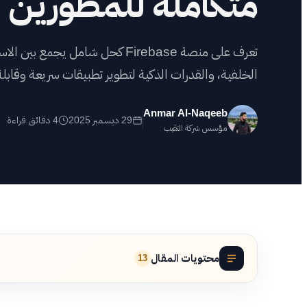
متكاملة للمطورين
أعم
تعرف على منصة Firebase كحل شامل يجم
شه
الخلفية، والقدرات الذكية لتطوير تطبيقات سريعة وقابلة 
اض
Anmar Al-Naqeeb
29 ديسمبر 2025
4 دقائق قراءة
مؤسس شركة النقيب
محتويات المقال
13