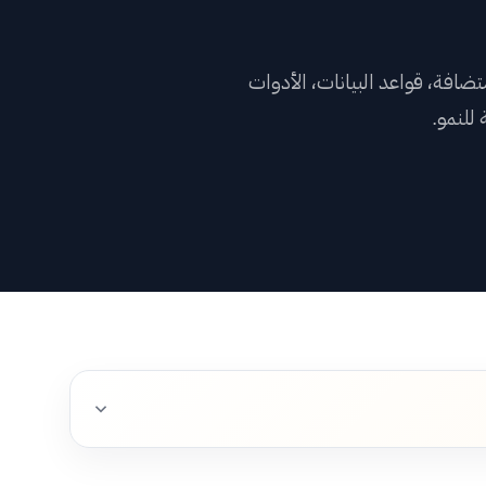
النا
ع بين الاستضافة، قواعد البيانات، الأدوات
ادات العملاء
للنمو.
افات
السلة
بوابة العملاء
→
English