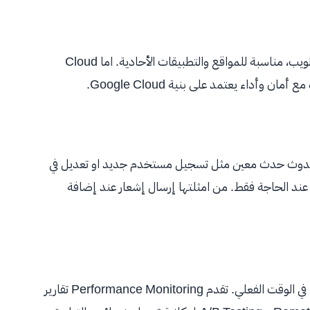
توفر Firebase Hosting استضافة سريعة وآمنة لملفات الويب، مناسبة للمواقع والتطبيقات الأحادية. اما Cloud
ند حدوث حدث معين مثل تسجيل مستخدم جديد او تعديل في
ف عند الحاجة فقط. من امثلتها إرسال إشعار عند إضافة
تساعد Crashlytics على اكتشاف الأعطال وتحليل أسبابها في الوقت الفعلي. تقدم Performance Monitoring تقارير