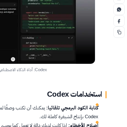
Codex: أداة الذكاء الاصطناعي التي تسهل البرمجة للمطورين
استخدامات Codex
كتابة الكود البرمجي تلقائيا:
يمكنك أن تكتب وصفًا لم
Codex بإنتاج الشيفرة كاملة لك.
إصلاح الأخطاء:
إذا كانت لديك دالة لا تعمل كما يجب، يكفي أن تطلب من odex