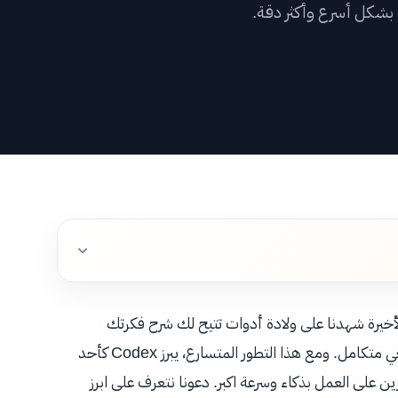
 بشكل أسرع وأكثر دقة.
النا
ادات العملاء
افات
السلة
بوابة العملاء
→
لأخيرة شهدنا على ولادة أدوات تتيح لك شرح فكرتك
English
بالكلمات فقط، لتتحول خلال دقائق إلى تطبيق أو حل برمجي متكامل. ومع هذا التطور المتسارع، يبرز Codex كأحد
شركة OpenAI لمساعدة المطورين على العمل بذكاء وسرعة اكبر. دعونا نتعرف على ابرز