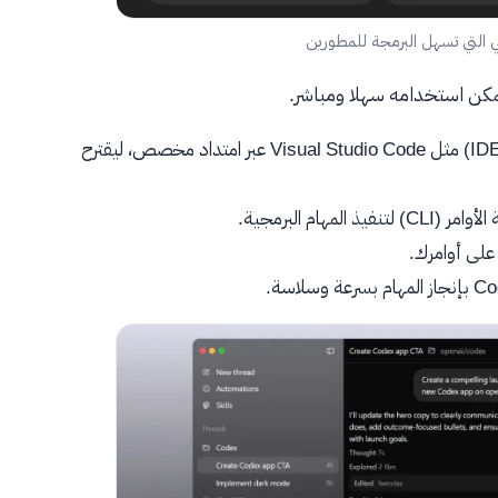
يمكن استخدامه سهلا ومباشر.
يمكن استخدام Codex داخل بيئات التطوير المتكاملة (IDE) مثل Visual Studio Code عبر امتداد مخصص، ليقترح
 على أوامرك.