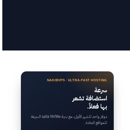
NAKIBVPS · ULTRA-FAST HOSTING
سرعة
استضافة تشعر
بها فعلاً.
دولار واحد للشهر الأول، مع بنية NVMe فائقة السرعة
للمواقع الجادة.