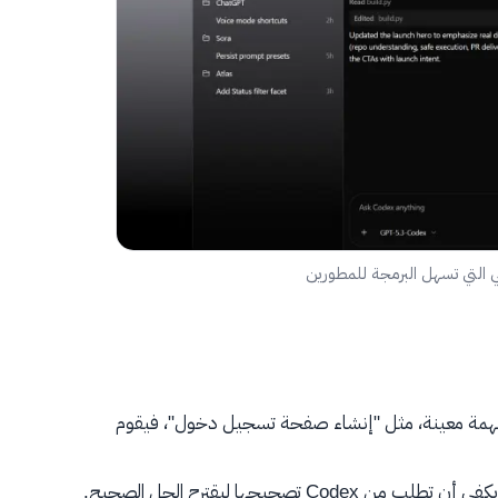
همة معينة، مثل "إنشاء صفحة تسجيل دخول"، فيقوم
C تصحيحها ليقترح الحل الصحيح.