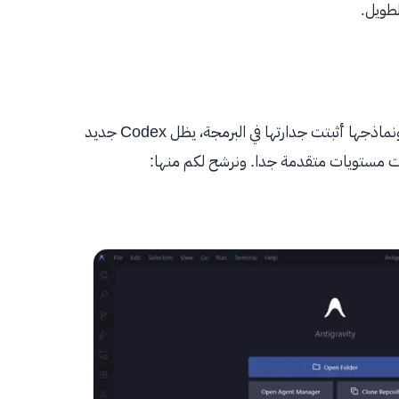
لطويل.
رغم أن OpenAI من أقوى الشركات في الذكاء الاصطناعي ونماذجها أثبتت جدارتها في البرمجة، يظل Codex جديد
ت مستويات متقدمة جدا. ونرشح لكم منها: