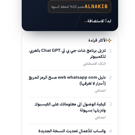
ALNAKIB
خصم 10% للخطط السنوية
ابدأ الاستضافة
→
الأكثر قراءة
1
تنزيل برنامج شات جي بي تي Chat GPT بالعربي
للكمبيوتر
الذكاء الاصطناعي
2
دليل web whatsapp com مسح الرمز المربع
(أسرار لا تعرفها)
اجتماعي
3
كيفية الوصول الى معلوماتك على الفيسبوك
وتنزيلها بسهولة
اجتماعي
4
واتساب للأعمال تحديث النسخة الجديدة