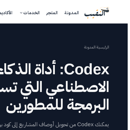
المدونة
المتجر
الخدمات
الأكاديم
الرئيسية
/
المدونة
Codex: أداة الذكاء
الاصطناعي التي تس
ال
الم
البرمجة للمطورين
ال
يمكنك Codex من تحويل أوصاف المشاريع إلى ك
الأ