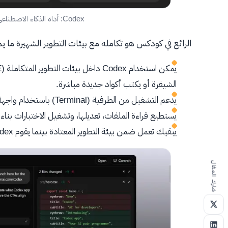
Codex: أداة الذكاء الاصطناعي التي تسهل البرمجة للمطورين
الرائع في كودكس هو تكامله مع بيئات التطوير الشهيرة ما 
الشيفرة أو يكتب أكواد جديدة مباشرة.
يدعم التشغيل من الطرفية (Terminal) باستخدام واجهة الأوامر (CLI) لتنفيذ المهام البرمجية.
يستطيع قراءة الملفات، تعديلها، وتشغيل الاختبارات بناء
يبقيك تعمل ضمن بيئة التطوير المعتادة بينما يقوم Codex بإنجاز المهام بسرعة وسلاسة.
شارك المقال