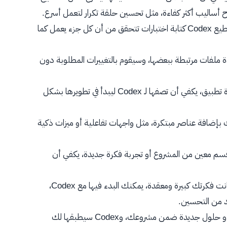
ح أساليب أكثر كفاءة، مثل تحسين حلقة تكرار لتعمل أسرع.
عند تطوير وظيفة جديدة، يستطيع Codex كتابة اختبارات تتحقق من أن كل جزء يعمل كما
ملفات مرتبطة ببعضها، وسيقوم بالتغييرات المطلوبة دون
إذا كانت لديك فكرة تطبيق، يكفي أن تصفها لـ Codex ليبدأ في تطويرها بشكل
ين فكرتك بإضافة عناصر مبتكرة، مثل واجهات تفاعلية أو ميزات ذكية
سم معين من المشروع أو تجربة فكرة جديدة، يكفي أن
حتى لو كانت فكرتك كبيرة ومعقدة، يمكنك البدء فيها مع Codex،
يد من التحسين.
يمكنك تجربة تقنيات أو حلول جديدة ضمن مشروعك، وCodex سيطبقها لك