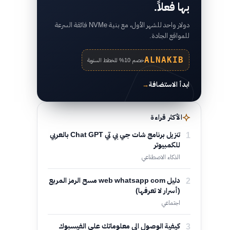
بها فعلاً.
دولار واحد للشهر الأول، مع بنية NVMe فائقة السرعة
للمواقع الجادة.
ALNAKIB
خصم 10% للخطط السنوية
ابدأ الاستضافة
→
الأكثر قراءة
1
تنزيل برنامج شات جي بي تي Chat GPT بالعربي
للكمبيوتر
الذكاء الاصطناعي
2
دليل web whatsapp com مسح الرمز المربع
(أسرار لا تعرفها)
اجتماعي
3
كيفية الوصول الى معلوماتك على الفيسبوك