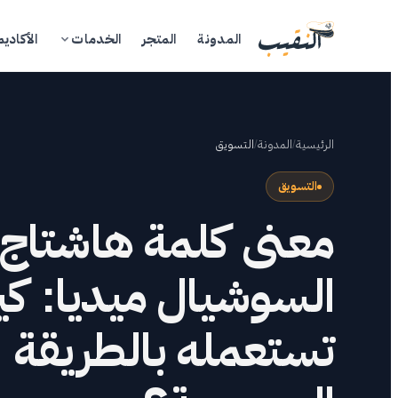
المدونة
المتجر
الخدمات
الأكاديم
الرئيسية
/
المدونة
/
التسويق
التسويق
معنى كلمة هاشتاج 
ال
السوشيال ميديا: ك
الم
تستعمله بالطريقة
ال
الأ