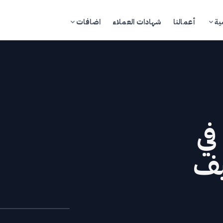
ية
أعمالنا
شهادات العملاء
اضافات
تسجيل الدخول
ادخل إلى بوابة العملاء
في
مدونة
يف
تجر
خدمات
كاديمية