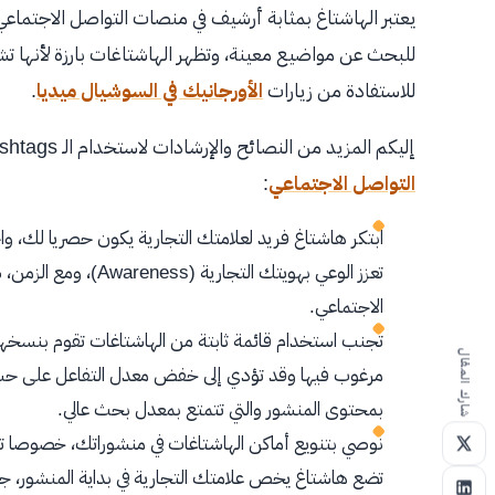
يعتبر الهاشتاغ بمثابة أرشيف في منصات التواصل الاجتماع
للبحث عن مواضيع معينة، وتظهر الهاشتاغات بارزة لأنها تش
للاستفادة من زيارات
الأورجانيك في السوشيال ميديا
.
إليكم المزيد من النصائح والإرشادات لاستخدام الـ Hashtags بفعالية ضمن استراتيجية
التواصل الاجتماعي
:
ابتكر هاشتاغ فريد لعلامتك التجارية يكون حصريا لك، 
تعزز الوعي بهويتك ال
الاجتماعي.
تجنب استخدام قائمة ثابتة من الهاشتاغات تقوم بنسخها
شارك المقال
مرغوب فيها وقد تؤدي إلى خفض معدل التفاعل على حس
بمحتوى المنشور والتي تتمتع بمعدل بحث عالي.
نوصي بتنويع أماكن الهاشتاغات في منشوراتك، خصوصا تل
تضع هاشتاغ يخص علامتك التجارية في بداية المنشور، جرب