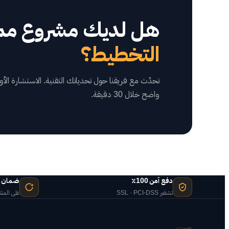
هل لديك مشروع مم
التخطيط؟
تحدّث مع فريقنا حول تحدياتك التقنية. الاستشارة ا
واضح خلال 30 دقيقة.
دفع آمن 100٪
ضمان استرد
تشفير SSL · PCI-DSS
على المنت