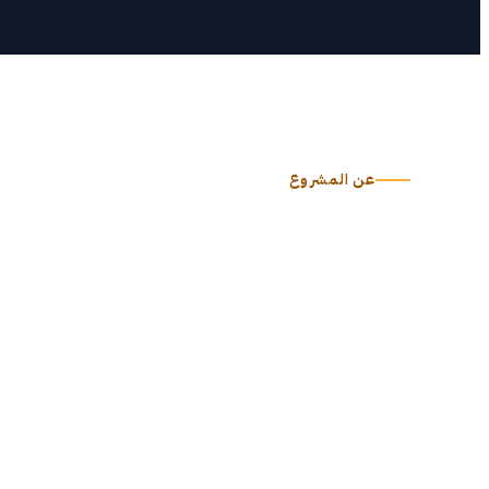
أعم
شه
اض
عن المشروع