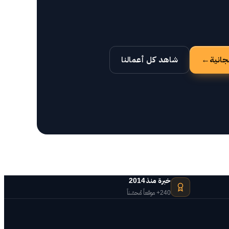
جانية
→
شاهد كل أعمالنا
خبرة منذ 2014
240+ موقعاً مُحسّناً