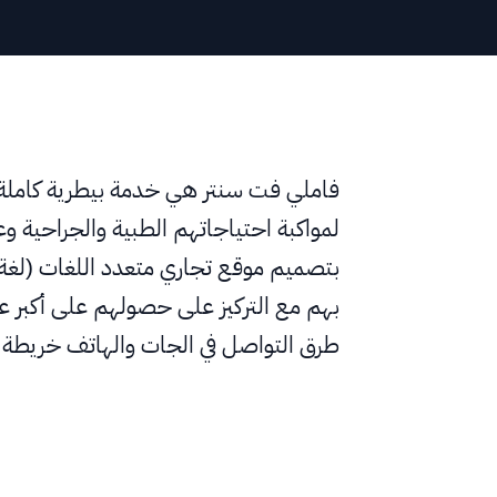
النا
ادات العملاء
افات
فاملي فت سنتر هي خدمة بيطرية كاملة ل
لمواكبة احتياجاتهم الطبية والجراحية وع
السلة
بوابة العملاء
بتصميم موقع تجاري متعدد اللغات (لغة
بهم مع التركيز على حصولهم على أكبر ع
→
طرق التواصل في الجات والهاتف خريطة 
English