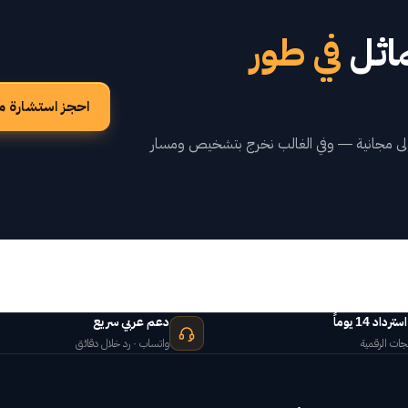
اثل
في طور
احجز استشارة م
لأولى مجانية — وفي الغالب نخرج بتشخيص ومسار
اد 14 يوماً
دعم عربي سريع
جات الرقمية
واتساب · رد خلال دقائق