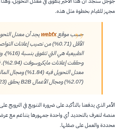
جوجل سنجد أن هذا الأخير يتفوق في معدل التحويل، وهذا
مجهز للقيام بخطوة مثل هذه.
حسب موقع
webfx
يجد أن معدل التحو
الأقل (0.71%) من نصيب إعلانات 
وحققت إعلانات مايكروسوفت (2.94%).
ف
(2.07%) ومجال الأعمال B2B يحقق (2.23%).
منصة لتعرف بالتحديد أي واحدة جمهورها يتناغم مع عرضك
محددة والعمل على صقلها.