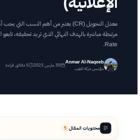
الإعلانية)
أعم
معدل التحويل (CR) يعتبر من أهم النسب التي
شه
اض
Rate.
Anmar Al-Naqeeb
30 مارس 2023
5 دقائق قراءة
مؤسس شركة النقيب
محتويات المقال
5