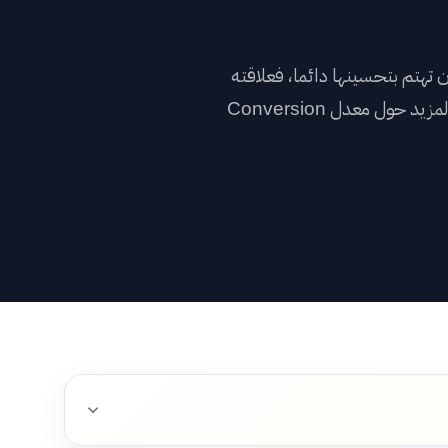
النا
 يجب أن تهتم بتحسينها دائما، فعلاقته
ادات العملاء
مرتبطة مباشرة بالهدف النهائي الذي تريد تحقيقه، تابعو المزيد حول معدل Conversion
افات
السلة
بوابة العملاء
→
English