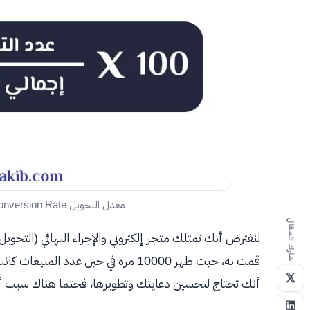
معدل التحويل Conversion Rate (أهم نسبة في الحملة الإعلانية)
شارك المقال
لنفترض أنك تمتلك متجر إلكتروني والإجراء النهائي (التحويل
أنك تحتاج لتحسين دعايتك وتطويرها، فحتما هناك سبب أ