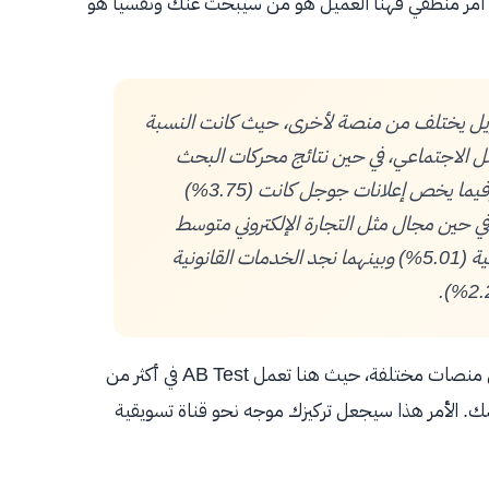
 أمر منطقي فهنا العميل هو من سيبحث عنك ونفسيا هو
يل يختلف من منصة لأخرى، حيث كانت النسبة
التواصل الاجتماعي، في حين نتائج محركات البحث
الطبيعية هي التي تتفوق بنسبة (16%)، وفيما يخص إعلانات جوجل كانت (3.75%)
ي حين مجال مثل التجارة الإلكتروني متوسط
معدل التحويل فيه (1.84%) ومجال المالية (5.01%) وبينهما نجد الخدمات القانونية
الأمر الذي يدفعنا بالتأكيد على ضرورة التنويع في الترويج على منصات مختلفة، حيث هنا تعمل AB Test في أكثر من
. الأمر هذا سيجعل تركيزك موجه نحو قناة تسويقية