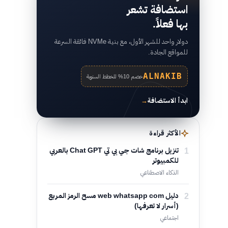
استضافة تشعر
بها فعلاً.
دولار واحد للشهر الأول، مع بنية NVMe فائقة السرعة
للمواقع الجادة.
ALNAKIB
خصم 10% للخطط السنوية
ابدأ الاستضافة
→
الأكثر قراءة
1
تنزيل برنامج شات جي بي تي Chat GPT بالعربي
للكمبيوتر
الذكاء الاصطناعي
2
دليل web whatsapp com مسح الرمز المربع
(أسرار لا تعرفها)
اجتماعي