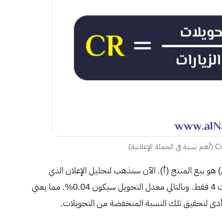
) هو بيع المنتج (أ). الآن سنذهب لتحليل الإعلان الذي
قمت به، حيث ظهر 10000 مرة في حين عدد المبيعات كانت 4 فقط. وبالتالي معدل التحويل سيكون 0.04%. مما يعني
دى لتحقيق تلك النسبة المنخفضة من التحويلات.