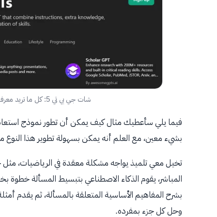
شات جي بي تي 5: كل ما تريد معرفته عن الإصدار الجديد ChatGPT 5
فيما يلي سأعطيك مثال كيف يمكن أن تطور نموذج استعانة ب
بشيء معين، مع العلم أنه يمكن بسهولة تطوير هذا النوع من
تخيل معي تلميذ يواجه مشكلة معقدة في الرياضيات، مثل 
المباشر، يقوم الذكاء الاصطناعي بتبسيط المسألة خطوة بخ
بشرح المفاهيم الأساسية المتعلقة بالمسألة، ثم يقدم أمثلة
وحل كل جزء بمفرده.