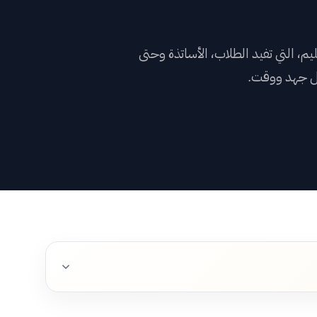
النا
، التي تفيد الطلاب، الأساتذة وحتى
ادات العملاء
أقل جهد ووقت.
افات
السلة
بوابة العملاء
→
English