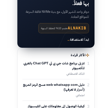
بها فعلاً.
دولار واحد للشهر الأول، مع بنية NVMe فائقة السرعة
للمواقع الجادة.
ALNAKIB
خصم 10% للخطط السنوية
ابدأ الاستضافة
→
الأكثر قراءة
1
تنزيل برنامج شات جي بي تي Chat GPT بالعربي
للكمبيوتر
الذكاء الاصطناعي
2
دليل web whatsapp com مسح الرمز المربع
(أسرار لا تعرفها)
اجتماعي
3
كيفية الوصول الى معلوماتك على الفيسبوك