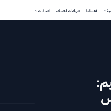
ية
أعمالنا
شهادات العملاء
اضافات
تسجيل الدخول
ادخل إلى بوابة العملاء
مدونة
م:
تجر
س
خدمات
كاديمية