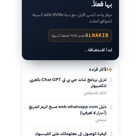
بها فعلاً.
دولار واحد للشهر الأول، مع بنية NVMe فائقة السرعة
للمواقع الجادة.
ALNAKIB
خصم 10% للخطط السنوية
ابدأ الاستضافة
→
الأكثر قراءة
1
تنزيل برنامج شات جي بي تي Chat GPT بالعربي
للكمبيوتر
الذكاء الاصطناعي
2
دليل web whatsapp com مسح الرمز المربع
(أسرار لا تعرفها)
اجتماعي
3
كيفية الوصول الى معلوماتك على الفيسبوك